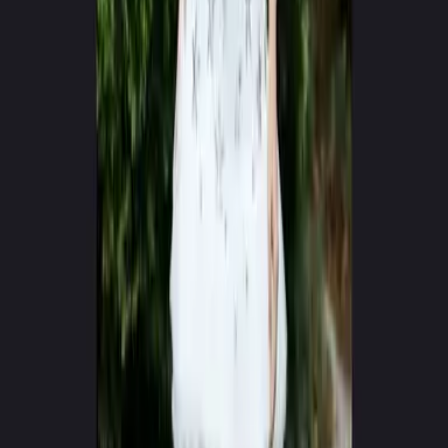
0
+
0
+
Creator