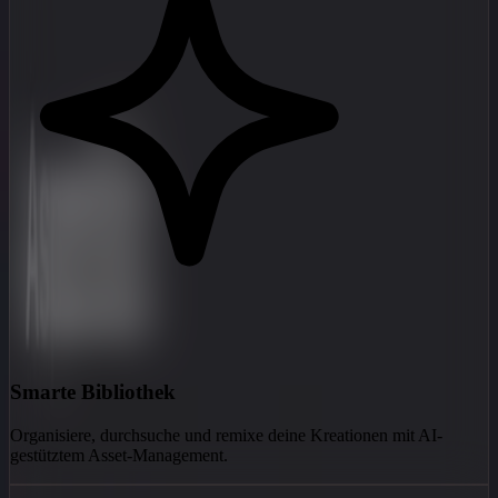
Smarte Bibliothek
Organisiere, durchsuche und remixe deine Kreationen mit AI-
gestütztem Asset-Management.