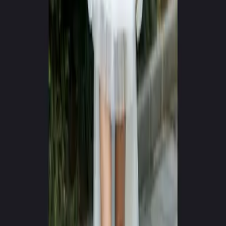
0
+
0
+
Generierte Videos