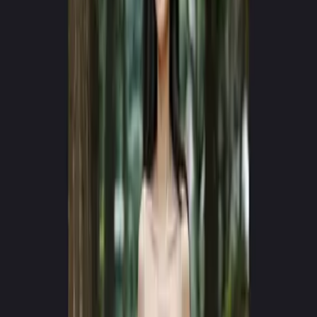
NEXT-GEN ENGINE v4.0
Erstelle virale AI-Videos
in Sekunden
Verwandle Texteingaben in hyperrealistische Kinoerlebnisse. Keine
Kameras, kein Team — nur pure Kreativität.