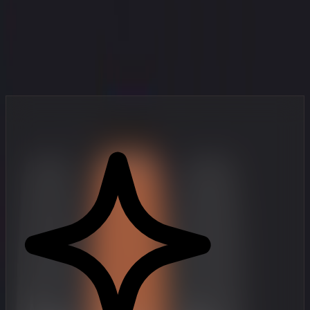
Tu estudio en tu bolsillo
Herramientas de creación de vídeo de nivel profesional, diseñadas
para creadores que priorizan el móvil y se mueven rápido.