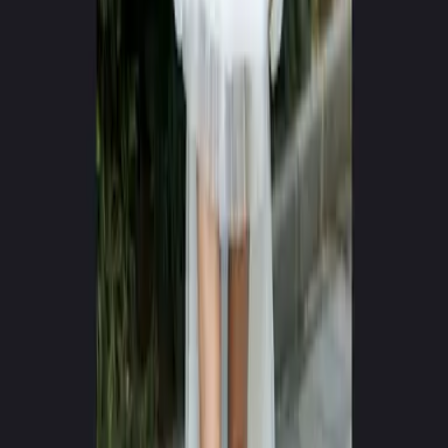
0
+
0
+
Vídeos generados