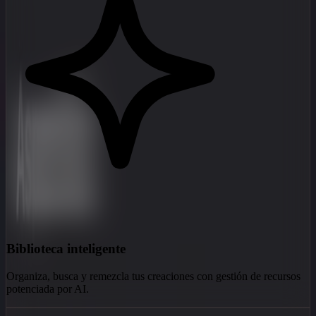
Biblioteca inteligente
Organiza, busca y remezcla tus creaciones con gestión de recursos
potenciada por AI.