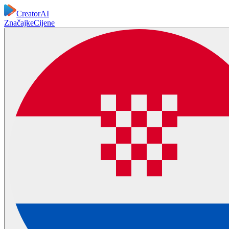
CreatorAI
Značajke
Cijene