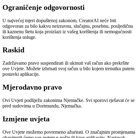
Ograničenje odgovornosti
U najvećoj mjeri dopuštenoj zakonom, CreatorAI neće biti
odgovoran za bilo kakvu neizravnu, slučajnu, posebnu, posljedičnu
ili kaznenu štetu koja proizlazi iz vašeg korištenja ili nemogućnosti
korištenja usluge.
Raskid
Zadržavamo pravo suspendirati ili ukinuti vaš račun ako prekršite
ove Uvjete. Možete izbrisati svoj račun u bilo kojem trenutku putem
postavki aplikacije.
Mjerodavno pravo
Ovi Uvjeti podliježu zakonima Njemačke. Svi sporovi rješavat će se
pred sudovima u Dortmundu, Njemačka.
Izmjene uvjeta
Ove Uvjete možemo povremeno ažurirati. O značajnim promjenama
obavijestit ćemo vas putem e-pošte ili kroz aplikaciju. Nastavak