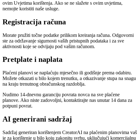
ovim Uvjetima korištenja. Ako se ne slažete s ovim uvjetima,
nemojte koristiti naše usluge.
Registracija računa
Morate pružiti točne podatke prilikom kreiranja računa. Odgovorni
ste za održavanje sigurnosti vaših pristupnih podataka i za sve
aktivnosti koje se odvijaju pod vašim računom.
Pretplate i naplata
Plaćeni planovi se naplaćuju mjesečno ili godišnje prema odabiru.
Možete otkazati u bilo kojem trenutku, a otkazivanje stupa na snagu
na kraju trenutnog obračunskog razdoblja.
Nudimo 14-dnevnu garanciju povrata novca na sve plaćene
planove. Ako niste zadovoljni, kontaktirajte nas unutar 14 dana za
potpuni povrat.
AI generirani sadržaj
Sadržaj generiran korištenjem CreatorAI na plaćenim planovima vaš
je za korištenje u bilo koju zakonitu svrhu, uključujući komercijalnu