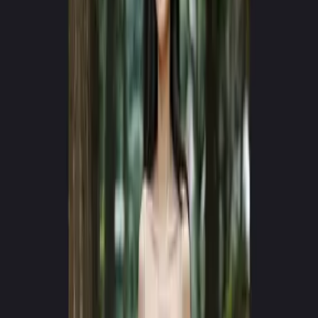
NAUJOS KARTOS VARIKLIS v4.0
Kurkite viralinius AI vaizdo
įrašus
per kelias sekundes
Paverskite tekstą hiperrealistiškais kinematografiniais kūriniais.
Jokių kamerų, jokios komandos — tik gryna vaizduotė.