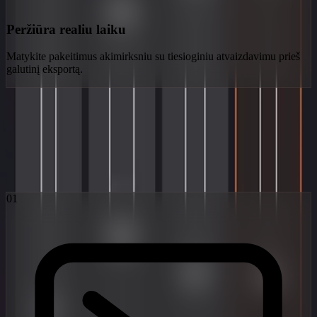
Peržiūra realiu laiku
Matykite pakeitimus akimirksniu su tiesioginiu atvaizdavimu prieš
galutinį eksportą.
Obsidian darbo eiga
Trys žingsniai nuo vaizduotės iki viralios tikrovės. Veikia
pažangiausiais pasaulyje latentinės difuzijos modeliais.
01