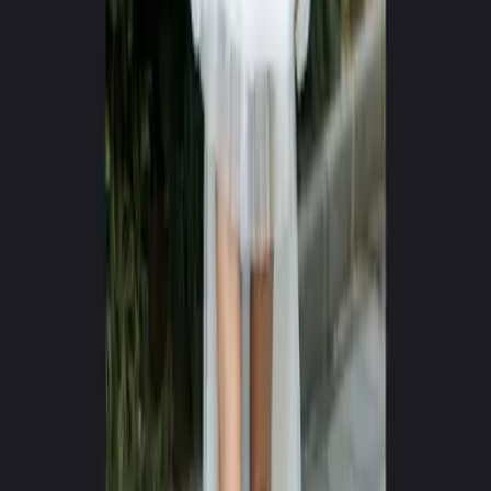
0
+
0
+
Sugeneruota vaizdo įrašų