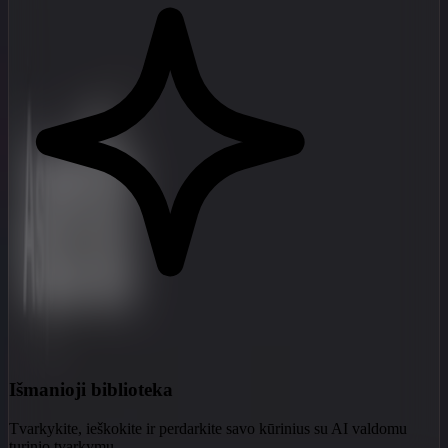
Išmanioji biblioteka
Tvarkykite, ieškokite ir perdarkite savo kūrinius su AI valdomu
turinio tvarkymu.