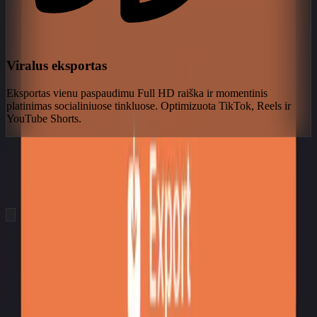
Viralus eksportas
Eksportas vienu paspaudimu Full HD raiška ir momentinis
platinimas socialiniuose tinkluose. Optimizuota TikTok, Reels ir
YouTube Shorts.
hero.showcaseTitle
hero.showcaseSubtitle