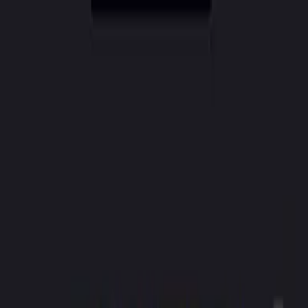
CreatorAI
Funkcijos
Kainos