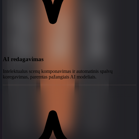
AI redagavimas
Intelektualus scenų komponavimas ir automatinis spalvų
koregavimas, paremtas pažangiais AI modeliais.