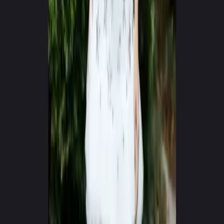
0
+
0
+
Kūrėjai