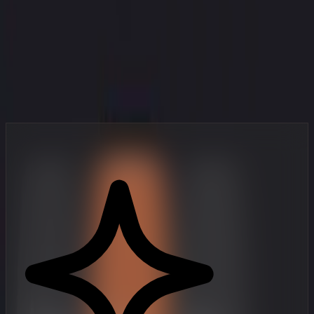
Jūsų studija kišenėje
Profesionalaus lygio vaizdo įrašų kūrimo įrankiai, sukurti mobiliajai
kartai, kuri juda greitai.