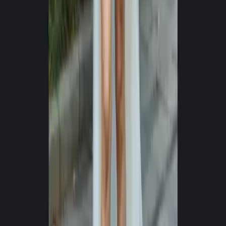
0
+
0
+
Palaikomos kalbos