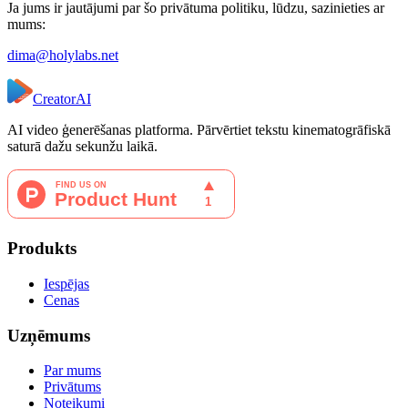
Ja jums ir jautājumi par šo privātuma politiku, lūdzu, sazinieties ar
mums:
dima@holylabs.net
CreatorAI
AI video ģenerēšanas platforma. Pārvērtiet tekstu kinematogrāfiskā
saturā dažu sekunžu laikā.
Produkts
Iespējas
Cenas
Uzņēmums
Par mums
Privātums
Noteikumi