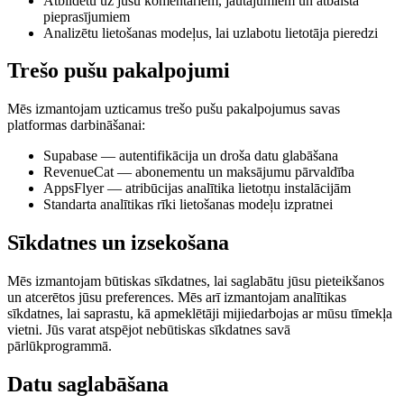
Atbildētu uz jūsu komentāriem, jautājumiem un atbalsta
pieprasījumiem
Analizētu lietošanas modeļus, lai uzlabotu lietotāja pieredzi
Trešo pušu pakalpojumi
Mēs izmantojam uzticamus trešo pušu pakalpojumus savas
platformas darbināšanai:
Supabase — autentifikācija un droša datu glabāšana
RevenueCat — abonementu un maksājumu pārvaldība
AppsFlyer — atribūcijas analītika lietotņu instalācijām
Standarta analītikas rīki lietošanas modeļu izpratnei
Sīkdatnes un izsekošana
Mēs izmantojam būtiskas sīkdatnes, lai saglabātu jūsu pieteikšanos
un atcerētos jūsu preferences. Mēs arī izmantojam analītikas
sīkdatnes, lai saprastu, kā apmeklētāji mijiedarbojas ar mūsu tīmekļa
vietni. Jūs varat atspējot nebūtiskas sīkdatnes savā
pārlūkprogrammā.
Datu saglabāšana