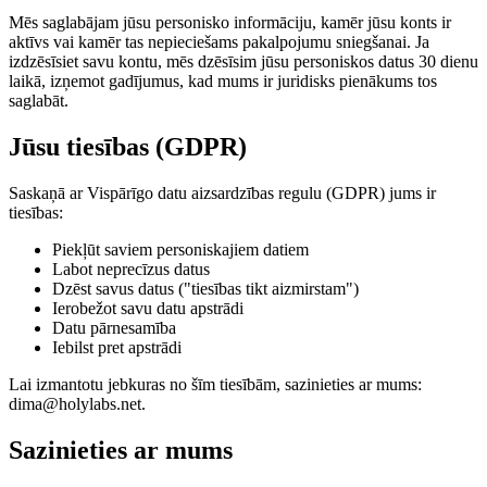
Mēs saglabājam jūsu personisko informāciju, kamēr jūsu konts ir
aktīvs vai kamēr tas nepieciešams pakalpojumu sniegšanai. Ja
izdzēsīsiet savu kontu, mēs dzēsīsim jūsu personiskos datus 30 dienu
laikā, izņemot gadījumus, kad mums ir juridisks pienākums tos
saglabāt.
Jūsu tiesības (GDPR)
Saskaņā ar Vispārīgo datu aizsardzības regulu (GDPR) jums ir
tiesības:
Piekļūt saviem personiskajiem datiem
Labot neprecīzus datus
Dzēst savus datus ("tiesības tikt aizmirstam")
Ierobežot savu datu apstrādi
Datu pārnesamība
Iebilst pret apstrādi
Lai izmantotu jebkuras no šīm tiesībām, sazinieties ar mums:
dima@holylabs.net.
Sazinieties ar mums