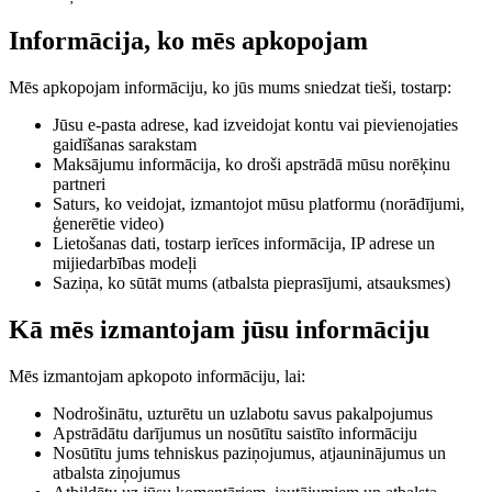
Informācija, ko mēs apkopojam
Mēs apkopojam informāciju, ko jūs mums sniedzat tieši, tostarp:
Jūsu e-pasta adrese, kad izveidojat kontu vai pievienojaties
gaidīšanas sarakstam
Maksājumu informācija, ko droši apstrādā mūsu norēķinu
partneri
Saturs, ko veidojat, izmantojot mūsu platformu (norādījumi,
ģenerētie video)
Lietošanas dati, tostarp ierīces informācija, IP adrese un
mijiedarbības modeļi
Saziņa, ko sūtāt mums (atbalsta pieprasījumi, atsauksmes)
Kā mēs izmantojam jūsu informāciju
Mēs izmantojam apkopoto informāciju, lai:
Nodrošinātu, uzturētu un uzlabotu savus pakalpojumus
Apstrādātu darījumus un nosūtītu saistīto informāciju
Nosūtītu jums tehniskus paziņojumus, atjauninājumus un
atbalsta ziņojumus