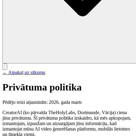
← Atpakaļ uz sākumu
Privātuma politika
Pēdējo reizi atjaunināts: 2026. gada marts
CreatorAI (ko pārvalda TheHolyLabs, Dortmunde, Vācija) ciena
jūsu privātumu. Šī privātuma politika izskaidro, kā mēs apkopojam,
izmantojam, izpaužam un aizsargājam jūsu informāciju, kad
izmantojat mūsu AI video ģenerēšanas platformu, mobilās lietotnes
un tīmekļa vietni.