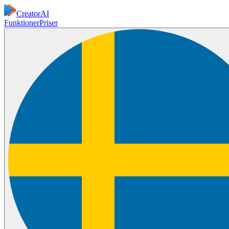
CreatorAI
Funktioner
Priser