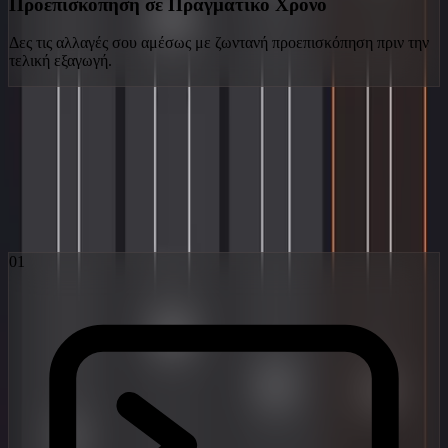
Προεπισκόπηση σε Πραγματικό Χρόνο
Δες τις αλλαγές σου αμέσως με ζωντανή προεπισκόπηση πριν την
τελική εξαγωγή.
Η Ροή Εργασίας Obsidian
Τρία βήματα από τη φαντασία στην viral πραγματικότητα. Με τη
δύναμη των πιο προηγμένων μοντέλων latent diffusion στον
κόσμο.
01