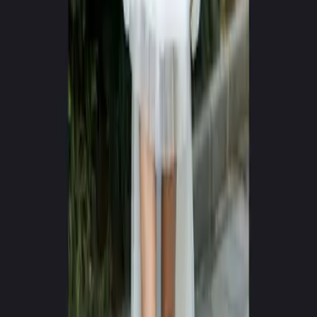
0
+
0
+
Βίντεο που Δημιουργήθηκαν