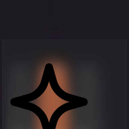
Το Στούντιό σου στην Τσέπη σου
Επαγγελματικά εργαλεία δημιουργίας βίντεο, σχεδιασμένα για
δημιουργούς που κινούνται γρήγορα.