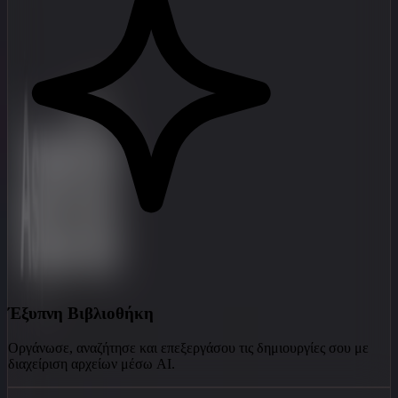
Έξυπνη Βιβλιοθήκη
Οργάνωσε, αναζήτησε και επεξεργάσου τις δημιουργίες σου με
διαχείριση αρχείων μέσω AI.