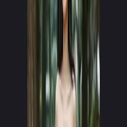
ΜΗΧΑΝΗ ΝΕΑΣ ΓΕΝΙΑΣ v4.0
Δημιουργήστε viral AI βίντεο
σε δευτερόλεπτα
Μετατρέψτε κείμενο σε υπερρεαλιστικές κινηματογραφικές
εμπειρίες. Χωρίς κάμερες, χωρίς συνεργείο — μόνο φαντασία.