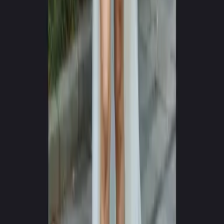
0
+
0
+
Υποστηριζόμενες Γλώσσες