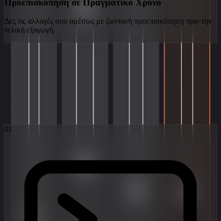
Προεπισκόπηση σε Πραγματικό Χρόνο
Δες τις αλλαγές σου αμέσως με ζωντανή προεπισκόπηση πριν την
τελική εξαγωγή.
Η Ροή Εργασίας Obsidian
Τρία βήματα από τη φαντασία στην viral πραγματικότητα. Με τη
δύναμη των πιο προηγμένων μοντέλων latent diffusion στον
κόσμο.
01