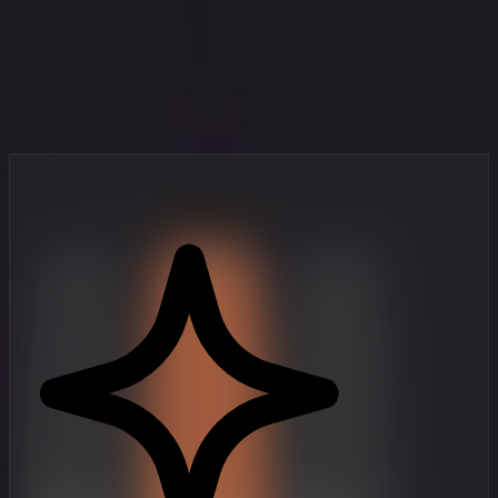
Το Στούντιό σου στην Τσέπη σου
Επαγγελματικά εργαλεία δημιουργίας βίντεο, σχεδιασμένα για
δημιουργούς που κινούνται γρήγορα.