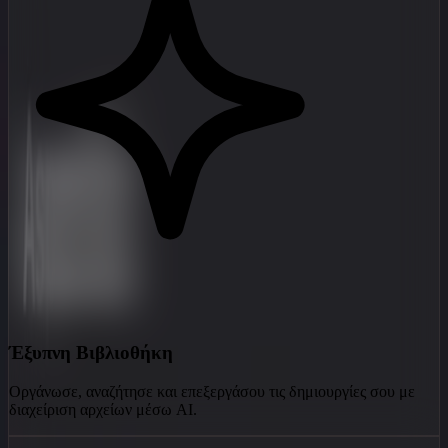
Έξυπνη Βιβλιοθήκη
Οργάνωσε, αναζήτησε και επεξεργάσου τις δημιουργίες σου με
διαχείριση αρχείων μέσω AI.