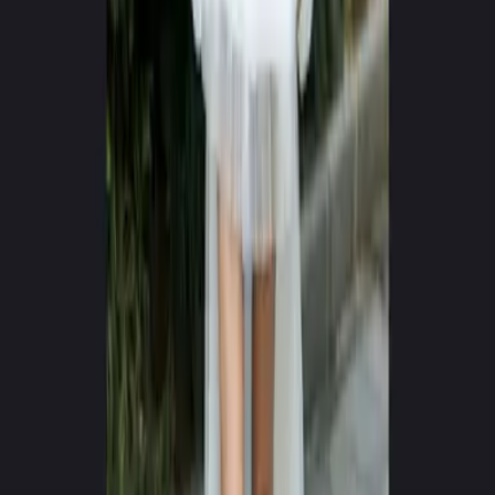
0
+
0
+
Βίντεο που Δημιουργήθηκαν