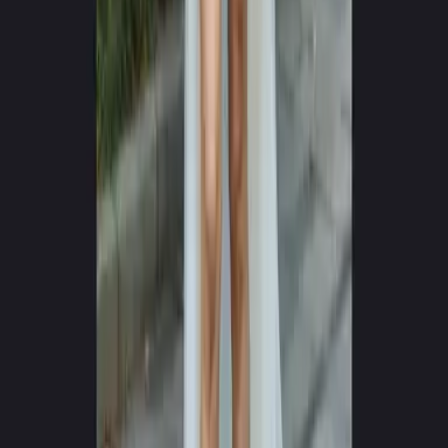
0
+
0
+
Υποστηριζόμενες Γλώσσες