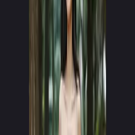
ΜΗΧΑΝΗ ΝΕΑΣ ΓΕΝΙΑΣ v4.0
Δημιουργήστε viral AI βίντεο
σε δευτερόλεπτα
Μετατρέψτε κείμενο σε υπερρεαλιστικές κινηματογραφικές
εμπειρίες. Χωρίς κάμερες, χωρίς συνεργείο — μόνο φαντασία.