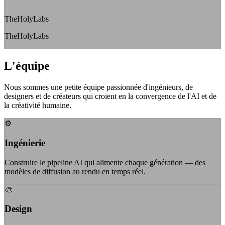
TheHolyLabs
TheHolyLabs
L'équipe
Nous sommes une petite équipe passionnée d'ingénieurs, de
designers et de créateurs qui croient en la convergence de l'AI et de
la créativité humaine.
⚙️
Ingénierie
Construire le pipeline AI qui alimente chaque génération — des
modèles de diffusion au rendu en temps réel.
🎨
Design