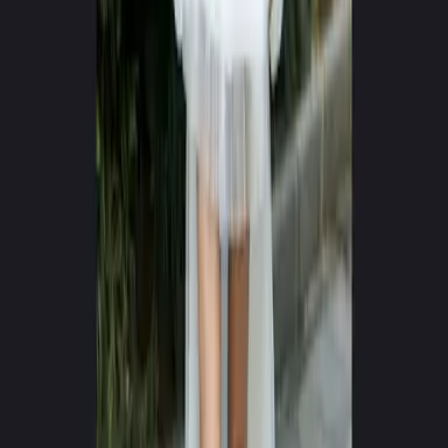
0
+
0
+
Izveidotie video