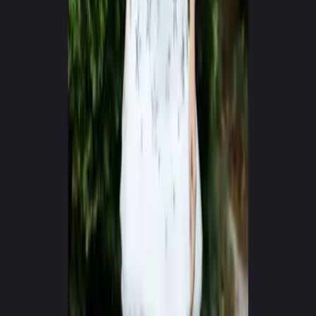
0
+
0
+
Autori