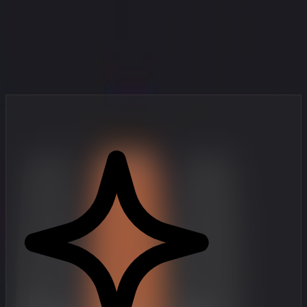
Jūsu studija kabatā
Profesionāla līmeņa video veidošanas rīki, kas radīti mobilajiem
autoriem, kuri darbojas ātri.