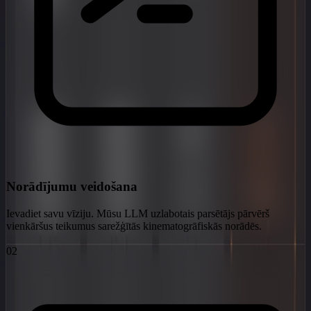
Norādījumu veidošana
Ievadiet savu vīziju. Mūsu LLM uzlabotais parsētājs pārvērš
vienkāršus teikumus sarežģītās kinematogrāfiskās norādēs.
02