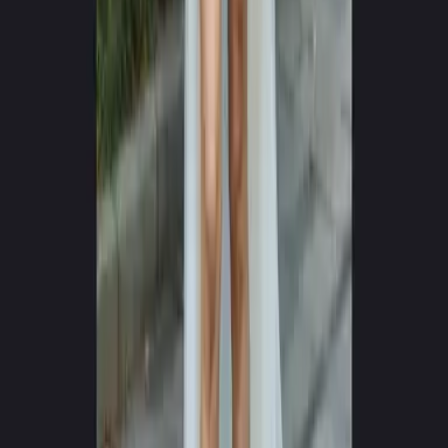
0
+
0
+
Atbalstītās valodas