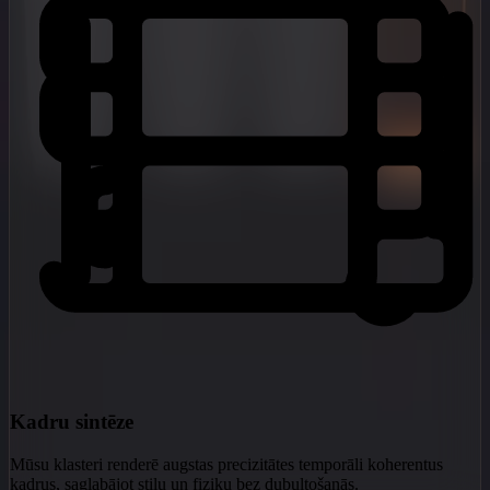
Kadru sintēze
Mūsu klasteri renderē augstas precizitātes temporāli koherentus
kadrus, saglabājot stilu un fiziku bez dubultošanās.