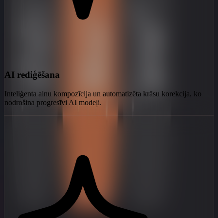
AI rediģēšana
Inteliģenta ainu kompozīcija un automatizēta krāsu korekcija, ko
nodrošina progresīvi AI modeļi.