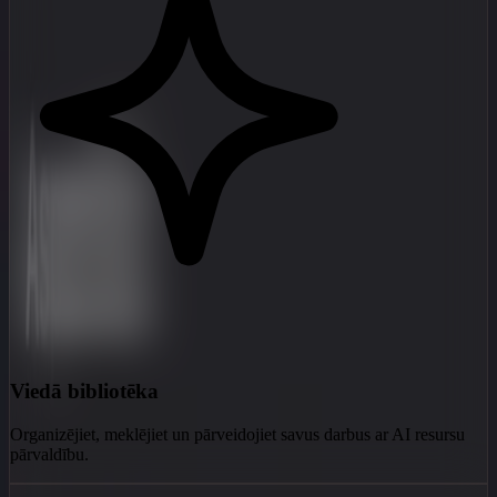
Viedā bibliotēka
Organizējiet, meklējiet un pārveidojiet savus darbus ar AI resursu
pārvaldību.