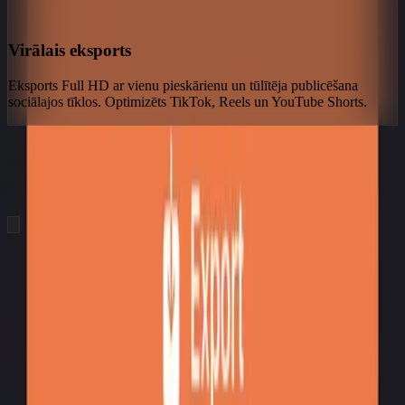
Virālais eksports
Eksports Full HD ar vienu pieskārienu un tūlītēja publicēšana
sociālajos tīklos. Optimizēts TikTok, Reels un YouTube Shorts.
hero.showcaseTitle
hero.showcaseSubtitle