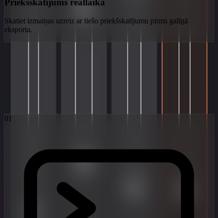
Priekšskatījums reāllaikā
Skatiet izmaiņas uzreiz ar tiešo priekšskatījumu pirms galīgā
eksporta.
Obsidiāna darbplūsma
Trīs soļi no iztēles līdz virālai realitātei. Darbina pasaulē
vismodernākie latentās difūzijas modeļi.
01