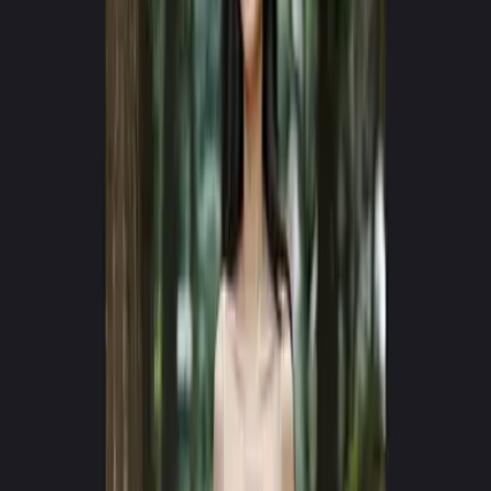
JAUNĀS PAAUDZES DZINĒJS v4.0
Veidojiet virālus AI video
dažu sekunžu laikā
Pārvērtiet tekstu hiperrreālistiskās kinematogrāfiskās pieredzēs. Bez
kamerām, bez komandas — tikai tīra iztēle.