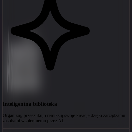
Inteligentna biblioteka
Organizuj, przeszukuj i remiksuj swoje kreacje dzięki zarządzaniu
zasobami wspieranemu przez AI.