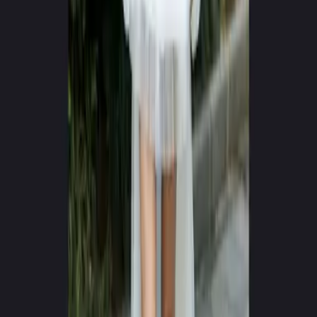
0
+
0
+
Wygenerowanych filmów