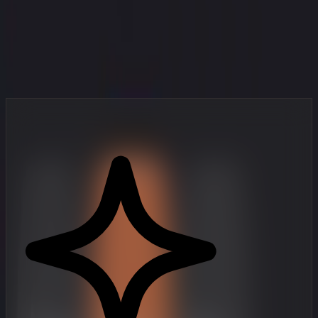
Twoje studio w kieszeni
Profesjonalne narzędzia do tworzenia wideo, zaprojektowane dla
twórców, którzy działają szybko.