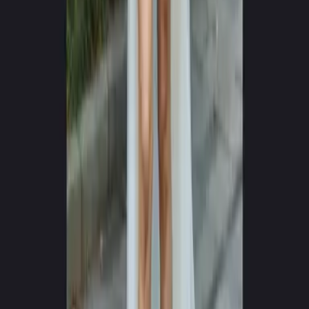
0
+
0
+
Obsługiwanych języków