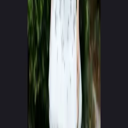
0
+
0
+
Twórców