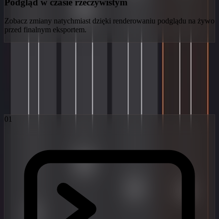
Podgląd w czasie rzeczywistym
Zobacz zmiany natychmiast dzięki renderowaniu podglądu na żywo
przed finalnym eksportem.
Przepływ pracy Obsidian
Trzy kroki od wyobraźni do wiralowej rzeczywistości. Napędzane
najnowocześniejszymi modelami dyfuzji.
01