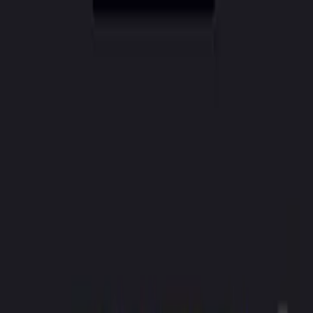
CreatorAI
Funkcje
Cennik