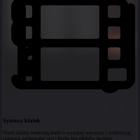
Synteza klatek
Nasze klastry renderują klatki o wysokiej wierności z koherencją
czasową, zachowując styl i fizykę bez efektów duchów.