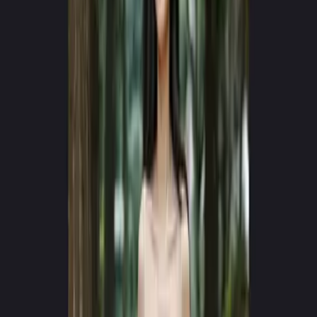
SILNIK NOWEJ GENERACJI v4.0
Twórz viralne filmy AI
w kilka sekund
Zamień tekst w hiperrealistyczne doświadczenia kinowe. Bez
kamer, bez ekipy — tylko czysta wyobraźnia.