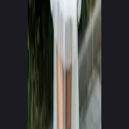
0
+
0
+
Vídeos Gerados