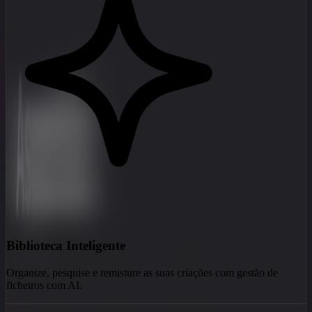
Biblioteca Inteligente
Organize, pesquise e remisture as suas criações com gestão de
ficheiros com AI.