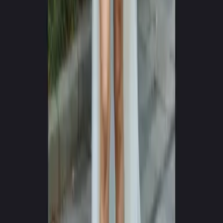
0
+
0
+
Idiomas Suportados