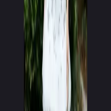
0
+
0
+
Criadores