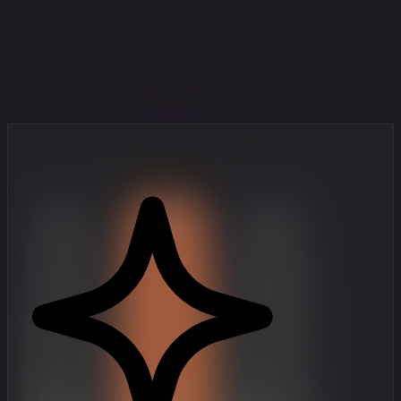
O Seu Estúdio no Bolso
Ferramentas de criação de vídeo de nível profissional, pensadas para
criadores mobile que não param.