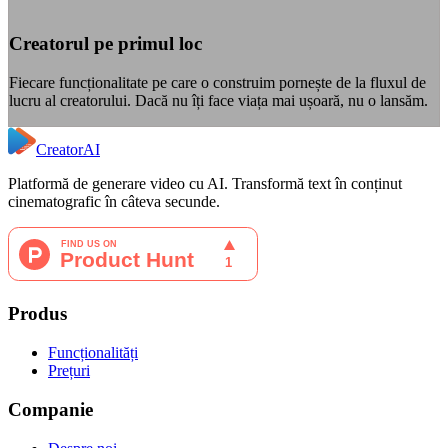
Creatorul pe primul loc
Fiecare funcționalitate pe care o construim pornește de la fluxul de
lucru al creatorului. Dacă nu îți face viața mai ușoară, nu o lansăm.
CreatorAI
Platformă de generare video cu AI. Transformă text în conținut
cinematografic în câteva secunde.
Produs
Funcționalități
Prețuri
Companie