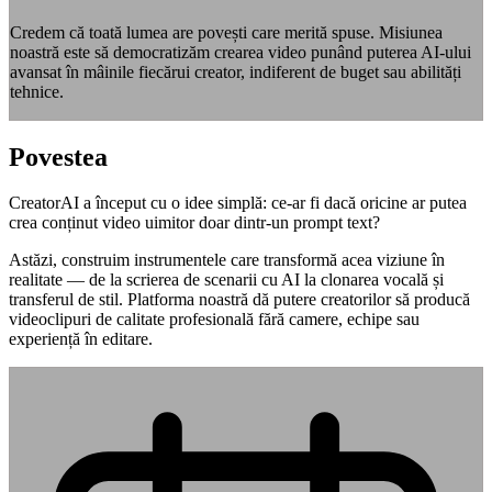
Credem că toată lumea are povești care merită spuse. Misiunea
noastră este să democratizăm crearea video punând puterea AI-ului
avansat în mâinile fiecărui creator, indiferent de buget sau abilități
tehnice.
Povestea
CreatorAI a început cu o idee simplă: ce-ar fi dacă oricine ar putea
crea conținut video uimitor doar dintr-un prompt text?
Astăzi, construim instrumentele care transformă acea viziune în
realitate — de la scrierea de scenarii cu AI la clonarea vocală și
transferul de stil. Platforma noastră dă putere creatorilor să producă
videoclipuri de calitate profesională fără camere, echipe sau
experiență în editare.