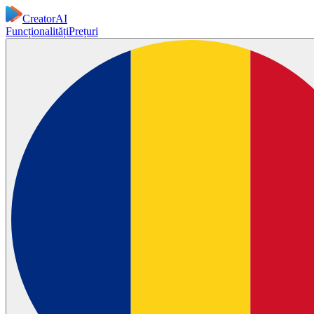
CreatorAI
Funcționalități
Prețuri