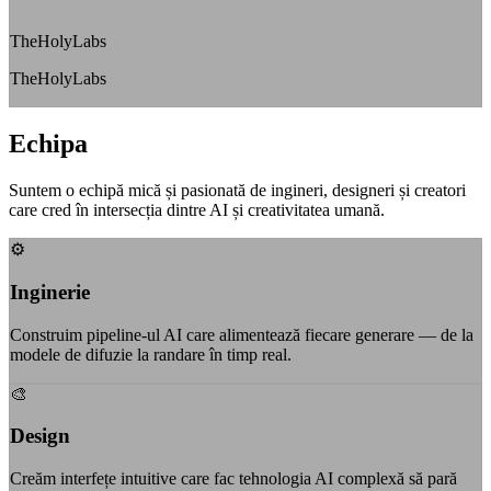
TheHolyLabs
TheHolyLabs
Echipa
Suntem o echipă mică și pasionată de ingineri, designeri și creatori
care cred în intersecția dintre AI și creativitatea umană.
⚙️
Inginerie
Construim pipeline-ul AI care alimentează fiecare generare — de la
modele de difuzie la randare în timp real.
🎨
Design
Creăm interfețe intuitive care fac tehnologia AI complexă să pară