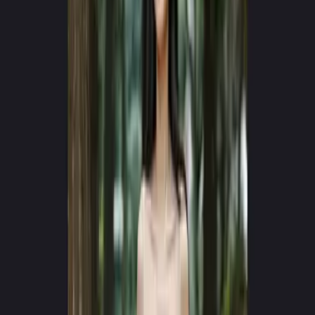
MOTOR NOVEJ GENERÁCIE v4.0
Tvorte virálne AI videá
za pár sekúnd
Premeňte text na hyperrealistické filmové zážitky. Žiadne kamery,
žiadny štáb — len čistá fantázia.