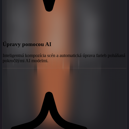
Úpravy pomocou AI
Inteligentná kompozícia scén a automatická úprava farieb poháňaná
pokročilými AI modelmi.