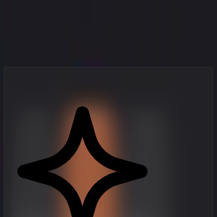
Vaše štúdio vo vrecku
Profesionálne nástroje na tvorbu videí, navrhnuté pre mobilných
tvorcov, ktorí sa nenechajú zastaviť.