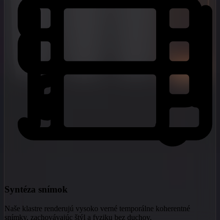
Syntéza snímok
Naše klastre renderujú vysoko verné temporálne koherentné
snímky, zachovávajúc štýl a fyziku bez duchov.