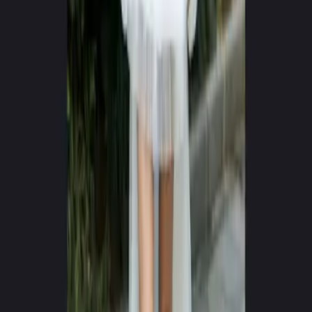
0
+
0
+
Vygenerovaných videí