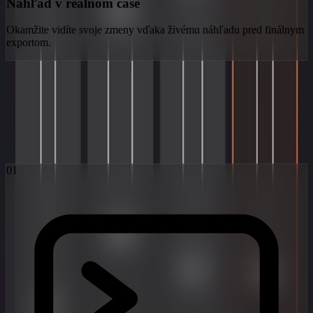
Náhľad v reálnom čase
Okamžite vidíte svoje zmeny vďaka živému náhľadu pred finálnym
exportom.
Obsidian Workflow
Tri kroky od predstavy k virálnej realite. Poháňané najmodernejšími
difúznymi modelmi na svete.
01