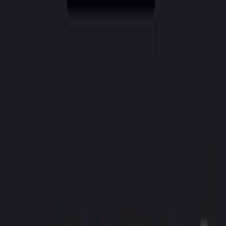
CreatorAI
Funkcie
Cenník