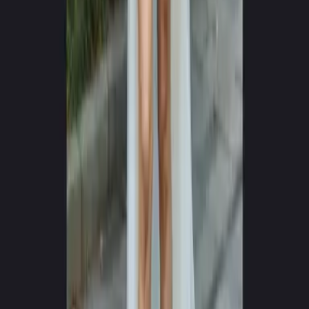
0
+
0
+
Podporovaných jazykov