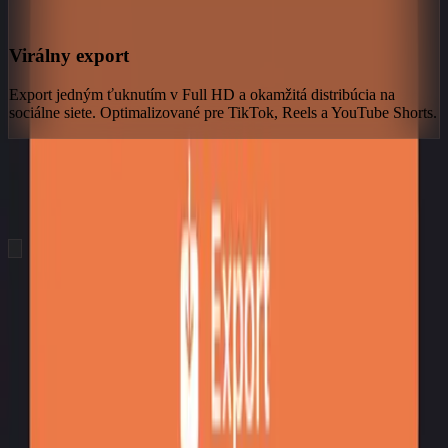
Virálny export
Export jedným ťuknutím v Full HD a okamžitá distribúcia na
sociálne siete. Optimalizované pre TikTok, Reels a YouTube Shorts.
hero.showcaseTitle
hero.showcaseSubtitle