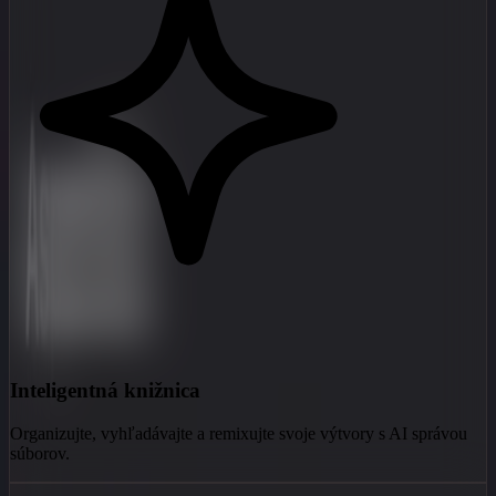
Inteligentná knižnica
Organizujte, vyhľadávajte a remixujte svoje výtvory s AI správou
súborov.