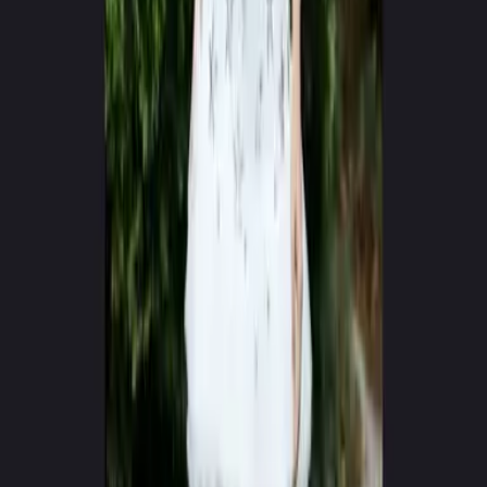
0
+
0
+
Tvorcov